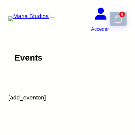
Saltar
0
al
contenido
Acceder
Events
[add_eventon]