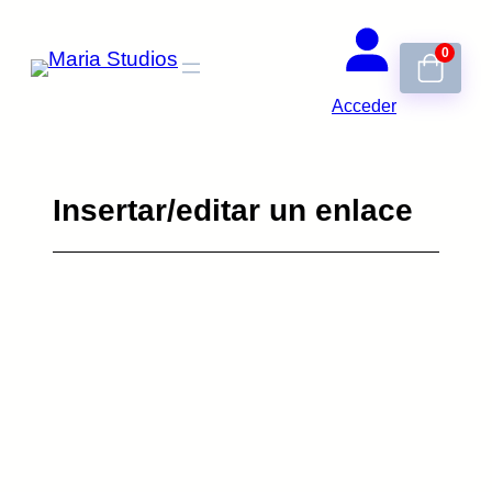
Saltar
0
al
contenido
Acceder
Insertar/editar un enlace