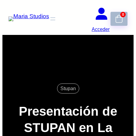
Saltar
0
al
contenido
Acceder
Stupan
Presentación de
STUPAN en La