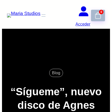
Saltar
0
al
contenido
Acceder
Blog
“Sígueme”, nuevo
disco de Agnes